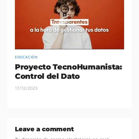
EDUCACIÓN
E
Proyecto TecnoHumanista:
E
Control del Dato
C
s
17/12/2023
28
Leave a comment