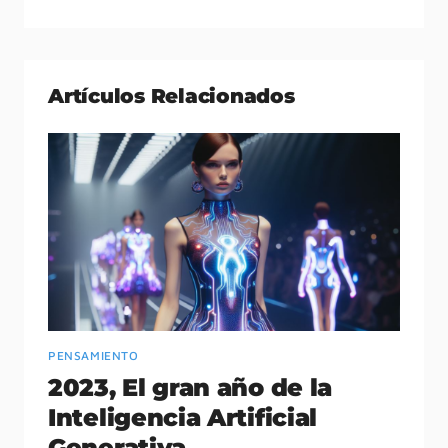
Artículos Relacionados
PENSAMIENTO
P
2023, El gran año de la
A
Inteligencia Artificial
19
Generativa