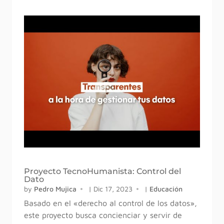
Proyecto TecnoHumanista: Control del
Dato
by
Pedro Mujica
|
Dic 17, 2023
|
Educación
Basado en el «derecho al control de los datos»,
este proyecto busca concienciar y servir de