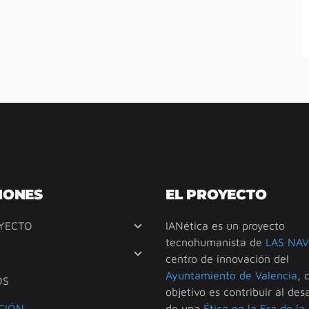
IONES
EL PROYECTO
YECTO
IANética es un proyecto
tecnohumanista de
LAS NAV
centro de innovación del
Ayuntamiento de Valencia
, 
OS
objetivo es contribuir al desa
CIÓN
de una
Ética en la Era de la