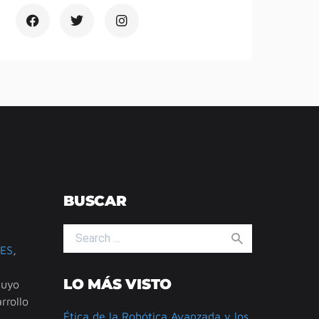
BUSCAR
Search for:
ES
,
LO MÁS VISTO
cuyo
rrollo
Ética de la Robótica Avanzada y los