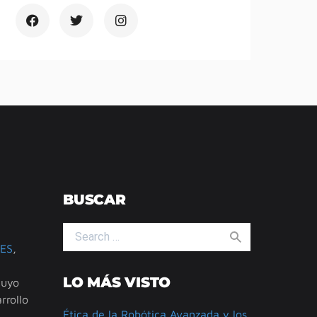
BUSCAR
Search for:
ES
,
LO MÁS VISTO
cuyo
rrollo
Ética de la Robótica Avanzada y los