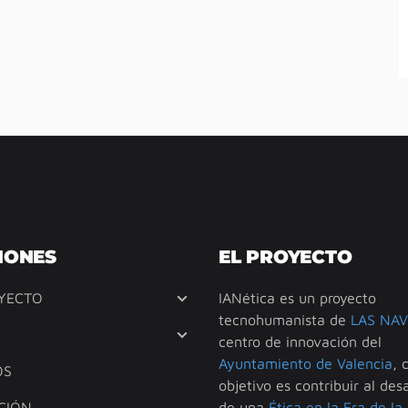
IONES
EL PROYECTO
YECTO
IANética es un proyecto
tecnohumanista de
LAS NAV
centro de innovación del
Ayuntamiento de Valencia
, 
OS
objetivo es contribuir al desa
CIÓN
de una
Ética en la Era de la