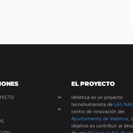
IONES
EL PROYECTO
YECTO
IANética es un proyecto
tecnohumanista de
LAS NAV
centro de innovación del
Ayuntamiento de Valencia
, 
OS
objetivo es contribuir al desa
CIÓN
de una
Ética en la Era de la