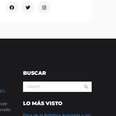
BUSCAR
Search for:
ES
,
LO MÁS VISTO
cuyo
rrollo
Ética de la Robótica Avanzada y los