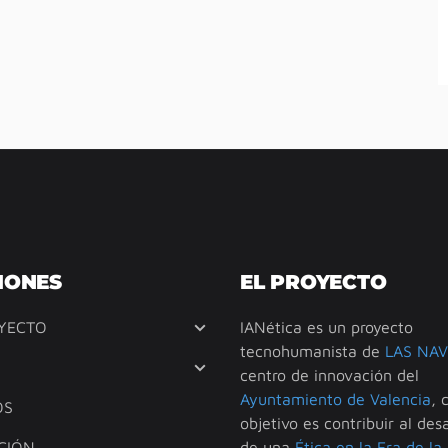
IONES
EL PROYECTO
YECTO
IANética es un proyecto
tecnohumanista de
LAS NAV
centro de innovación del
Ayuntamiento de Valencia
, 
OS
objetivo es contribuir al desa
CIÓN
de una
Ética en la Era de la