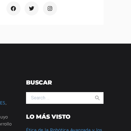
BUSCAR
Search for:
ES
,
LO MÁS VISTO
cuyo
rrollo
Ética de la Robótica Avanzada y los