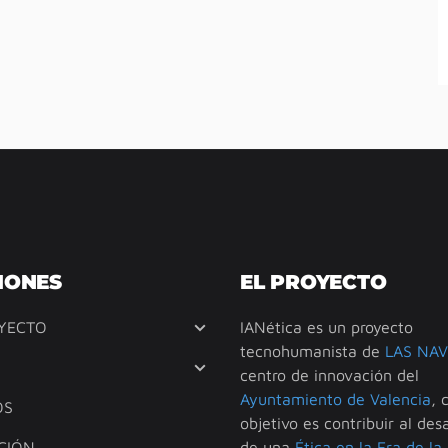
IONES
EL PROYECTO
YECTO
IANética es un proyecto
tecnohumanista de
LAS NAV
centro de innovación del
Ayuntamiento de Valencia
, 
OS
objetivo es contribuir al desa
CIÓN
de una
Ética en la Era de la