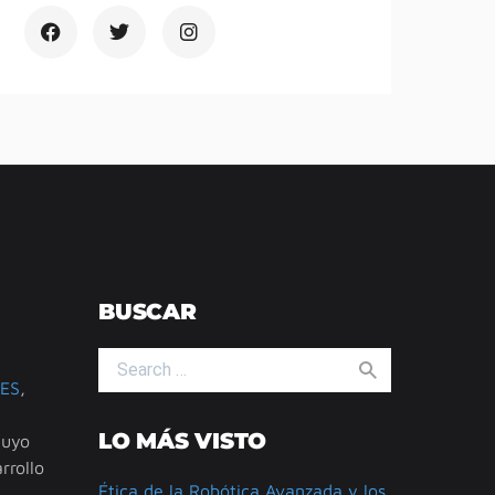
BUSCAR
Search for:
ES
,
LO MÁS VISTO
cuyo
rrollo
Ética de la Robótica Avanzada y los